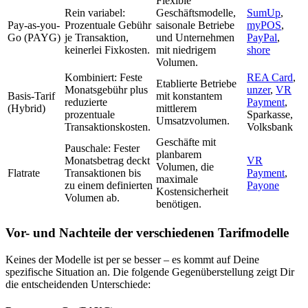
Flexible
Rein variabel:
Geschäftsmodelle,
SumUp
,
Pay-as-you-
Prozentuale Gebühr
saisonale Betriebe
myPOS
,
Go (PAYG)
je Transaktion,
und Unternehmen
PayPal
,
keinerlei Fixkosten.
mit niedrigem
shore
Volumen.
Kombiniert: Feste
REA Card
,
Etablierte Betriebe
Monatsgebühr plus
unzer
,
VR
Basis-Tarif
mit konstantem
reduzierte
Payment
,
(Hybrid)
mittlerem
prozentuale
Sparkasse
,
Umsatzvolumen.
Transaktionskosten.
Volksbank
Geschäfte mit
Pauschale: Fester
planbarem
Monatsbetrag deckt
VR
Volumen, die
Flatrate
Transaktionen bis
Payment
,
maximale
zu einem definierten
Payone
Kostensicherheit
Volumen ab.
benötigen.
Vor- und Nachteile der verschiedenen Tarifmodelle
Keines der Modelle ist per se besser – es kommt auf Deine
spezifische Situation an. Die folgende Gegenüberstellung zeigt Dir
die entscheidenden Unterschiede: