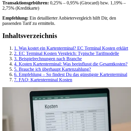
Transaktionsgebühren
:
0,25% – 0,95% (Girocard) bzw. 1,19% –
2,75% (Kreditkarte)
Empfehlung:
Ein detaillierter Anbietervergleich hilft Dir, den
passenden Tarif zu ermitteln.
Inhaltsverzeichnis
1
.
Was kostet ein Kartenterminal? EC Terminal Kosten erklärt
2
.
EC Terminal Kosten Vergleich: Typische Tarifmodelle
3
.
Beispielrechnungen nach Branche
4
.
Kosten Kartenterminal: Was beeinflusst die Gesamtkosten?
5
.
Brauche ich überhaupt Kartenzahlung?
6
.
Empfehlung – So findest Du das günstigste Kartenterminal
7
.
FAQ: Kartenterminal Kosten