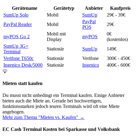
Gerätename
Gerätetyp
Anbieter
Kaufpreis
SumUp Solo
Mobil
SumUp
29€ - 39€
PayPal
PayPal Reader
Mobil
29€
POS
Mobil mit
0€
myPOS Go 2
myPOS
Display
(kostenlos)
SumUp 3G+
Stationär
SumUp
149€
Terminal
Verifone T650c
Stationär
Verifone
300€ - 450€
Ingenico Desk/5000
Stationär
Ingenico
400€ - 600€
💡
Mieten statt kaufen
Du musst nicht unbedingt ein Terminal kaufen. Einige Anbieter
bieten auch die Miete an. Gerade bei hochwertigen,
funktionsstarken jedoch teuren Terminals wird oft eine Miete
angebogen.
Mehr zum Thema "Mieten vs. Kaufen"
→
EC Cash Terminal Kosten bei Sparkasse und Volksbank