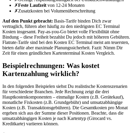
✗
Feste Laufzeit
von 12-24 Monaten
✗
Zusatzkosten bei Volumenüberschreitung
Auf den Punkt gebracht:
Basis-Tarife binden Dich zwar
vertraglich, führen aber häufig zu den niedrigsten EC Terminal
Kosten insgesamt. Pay-as-you-Go bietet volle Flexibilität ohne
Bindung – diese Freiheit bezahlst Du jedoch mit höheren Gebühren.
Flatrate-Tarife sind bei den Kosten EC Terminal meist am teuersten,
bieten dafür aber maximale Planungssicherheit. Fazit: Nimm Dir
Zeit für einen gründlichen Kartenterminal Kosten Vergleich.
Beispielrechnungen: Was kostet
Kartenzahlung wirklich?
In den folgenden Beispielen siehst Du realistische Kostenszenarien
für verschiedene Branchen. Jede Rechnung zeigt die drei
Hauptkostenkomponenten – einmalige Kosten (z.B. Gerätekauf),
monatliche Fixkosten (z.B. Grundgebühr) und umsatzabhängige
Kosten (z.B. Transaktionsgebühren). Die Gesamtkosten pro Monat
ergeben sich aus der Summe dieser Positionen. Beachte, dass die
umsatzabhängigen Kosten je nach Kartentyp (Girocard vs.
Kreditkarte) variieren können.