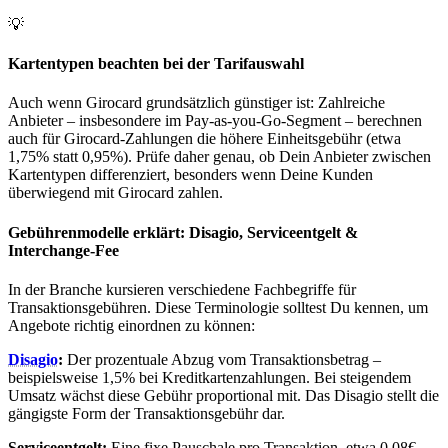
💡
Kartentypen beachten bei der Tarifauswahl
Auch wenn Girocard grundsätzlich günstiger ist: Zahlreiche
Anbieter – insbesondere im Pay-as-you-Go-Segment – berechnen
auch für Girocard-Zahlungen die höhere Einheitsgebühr (etwa
1,75% statt 0,95%). Prüfe daher genau, ob Dein Anbieter zwischen
Kartentypen differenziert, besonders wenn Deine Kunden
überwiegend mit Girocard zahlen.
Gebührenmodelle erklärt: Disagio, Serviceentgelt &
Interchange-Fee
In der Branche kursieren verschiedene Fachbegriffe für
Transaktionsgebühren. Diese Terminologie solltest Du kennen, um
Angebote richtig einordnen zu können:
Disagio
:
Der prozentuale Abzug vom Transaktionsbetrag –
beispielsweise 1,5% bei Kreditkartenzahlungen. Bei steigendem
Umsatz wächst diese Gebühr proportional mit. Das Disagio stellt die
gängigste Form der Transaktionsgebühr dar.
Serviceentgelt:
Eine fixe Pauschale pro Transaktion, etwa 0,08€,