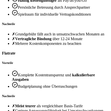
Häufig kostengünstiger
als Pay-as-you-Go
Persönliche Betreuung durch Ansprechpartner
Spielraum für individuelle Vertragskonditionen
Nachteile
✗
Grundgebühr fällt auch in umsatzschwachen Monaten an
✗
Vertragliche Bindung
über 12-24 Monate
✗
Mehrere Kostenkomponenten zu beachten
Flatrate
Vorteile
Komplette Kostentransparenz und
kalkulierbare
Ausgaben
Budgetplanung ohne Überraschungen
Nachteile
✗
Meist teurer
als vergleichbare Basis-Tarife
✗
Geringe Anpassungsfähigkeit bei Umsatzschwankungen